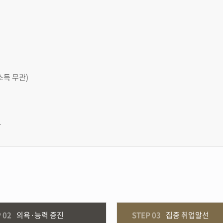
소득 무관)
.
 02
의욕·능력 증진
STEP 03
집중 취업알선