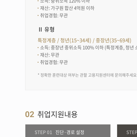
소득: 중위소득 120% 이하
재산: 가구원 합산 4억원 이하
취업경험: 무관
Ⅱ 유형
특정계층 / 청년(15~34세) / 중장년(35~69세)
소득: 중장년 중위소득 100% 이하 (특정계층, 청년 
재산: 무관
취업경험: 무관
* 정확한 훈련대상 여부는 관할 고용지원센터에 문의해주세요
취업지원내용
02
STEP 01
진단·경로 설정
STEP