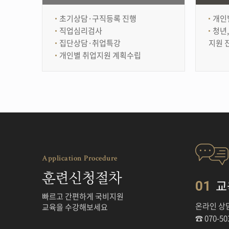
초기상담·구직등록 진행
개인
직업심리검사
청년
집단상담·취업특강
지원 
개인별 취업지원 계획수립
Application Procedure
훈련신청절차
교
01
빠르고 간편하게 국비지원
온라인 상
교육을 수강해보세요
☎ 070-50