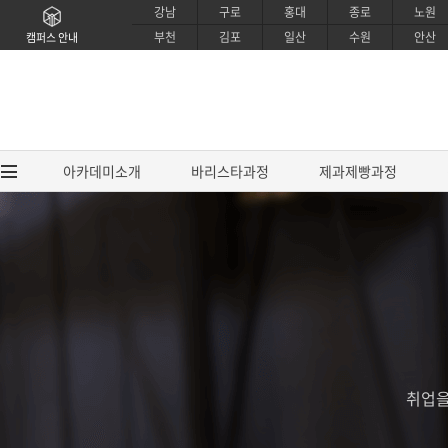
강남
구로
홍대
종로
노원
부천
김포
일산
수원
안산
캠퍼스 안내
아카데미소개
바리스타과정
제과제빵과정
아카데미소개
바리스타과
브랜드소개
EUCA 바리스타
CI소개
EUCA 라떼아트 
강사소개
EUCA 센서리 커핑
취업을
교육시설소개
SCA / IBS 바리
제휴안내
SCA 센서리&