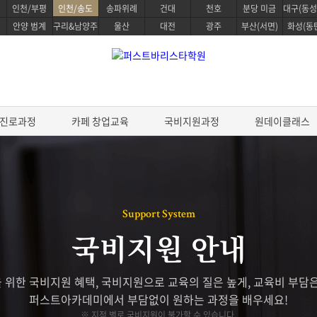
인천/부평
인천/송도
송파위례
건대
천호
분당 미금
대구(동성
안양 범계
구리&남양주
울산
대전
광주
부산(서면)
화성(동
진로과정
카페 창업교육
국비지원과정
원데이클래스
정
베이킹 클래스
진로과정
Support System
프로 파티쉐 진로과정
 스킬
파티스리 마스터
영파티시에 마스터 코스
국비지원 안내
디자인
베이킹 마스터 패키지
글로벌 베이킹 디플로마 과정
퍼스트 커리어 패스웨이
&테이스팅
제과/제빵기능사
 위한 국비지원 혜택, 국비지원으로 교육의 질은 높게, 교육비 부담은
스타 스킬
케이크 디자인 자격증
퍼스트아카데미에서 부담없이 원하는 과정을 배우세요!
브루잉
원데이 베이킹 클래스
※ 지점 별로 국비지원이 불가할 수 있습니다.