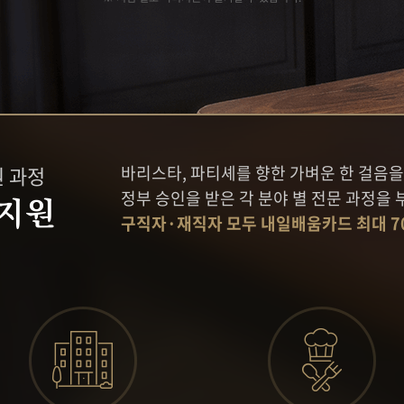
로스팅
케이크 마스터 프로
 과정
타르트 마스터 프로
심화
슈 마스터 프로
 과정
마카롱 마스터 프로
구움과자 마스터 프로
초콜릿 마스터 프로
원 과정
바리스타, 파티셰를 향한 가벼운 한 걸
정부 승인을 받은 각 분야 별 전문 과정을 
지원
구직자·재직자 모두 내일배움카드 최대 7
고객상담센터
온라인상담신청
수강료조회
시간표조회
벤트
소개
판