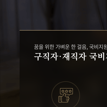
지점위치안내
SCA 그린커피&
커피제조 마스터
커피 바리스타 
바리스타강사 양성
꿈을 위한 가벼운 한 걸음, 국비지
구직자·재직자 국비
원데이클래스
커뮤니티
베이킹원데이클래스
인터뷰
바리스타원데이클래스
수강생 후기
포토스토리
공지사항&이
취업지원센터 
취업현황게시
채용정보