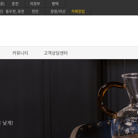
로)
춘천
의정부
평택
탄)
동두천, 포천
천안
창원/마산
카페창업
커뮤니티
고객상담센터
카페 창업교육
카페창업 메뉴반
베이커리 카페창업 메뉴반
펫푸드 자격증 과정
 낮게!
카페창업 컨설팅
브런치카페 메뉴반