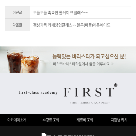
보들보들 촉촉한 롤케이크 클래스~~
이전글
갬성가득 카페창업클래스~~ 블루(퍼플)레몬에이드
다음글
아카데미소개
수강료 조회
재료비 조회
지점별 위치