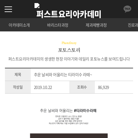
아카데미소개
바리스타과정
제과제빵과정
진로
PhotoStory
포토스토리
퍼스트요리아카데미의 생생한 현장 이야기와 데일리 포토뉴스를 보여드립니다
추운 날씨와 어울리는 티라미수 라떼~
제목
2019.10.22
86,929
작성일
조회수